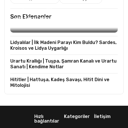
TURIST REHBERLIĞI
Son Eklenenler
Mks Ders Takip (Turizm ve Mesleki Dersler
Hariç)
Lidyalılar | İlk Madeni Parayı Kim Buldu? Sardes,
Kroisos ve Lidya Uygarlığı
Urartu Krallığı | Tuşpa, Şamran Kanalı ve Urartu
Sanatı | Kendime Notlar
Hititler | Hattuşa, Kadeş Savaşı, Hitit Dini ve
Mitolojisi
Hızlı
Kategoriler
İletişim
bağlantılar