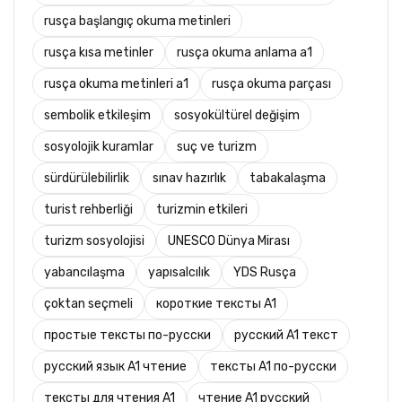
rusça başlangıç okuma metinleri
rusça kısa metinler
rusça okuma anlama a1
rusça okuma metinleri a1
rusça okuma parçası
sembolik etkileşim
sosyokültürel değişim
sosyolojik kuramlar
suç ve turizm
sürdürülebilirlik
sınav hazırlık
tabakalaşma
turist rehberliği
turizmin etkileri
turizm sosyolojisi
UNESCO Dünya Mirası
yabancılaşma
yapısalcılık
YDS Rusça
çoktan seçmeli
короткие тексты A1
простые тексты по-русски
русский A1 текст
русский язык A1 чтение
тексты A1 по-русски
тексты для чтения A1
чтение A1 русский