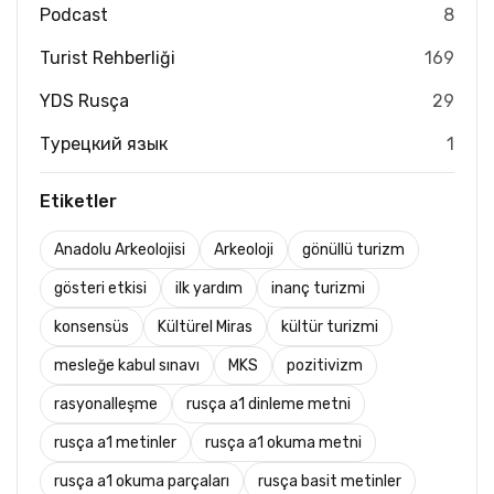
Podcast
8
Turist Rehberliği
169
YDS Rusça
29
Турецкий язык
1
Etiketler
Anadolu Arkeolojisi
Arkeoloji
gönüllü turizm
gösteri etkisi
ilk yardım
inanç turizmi
konsensüs
Kültürel Miras
kültür turizmi
mesleğe kabul sınavı
MKS
pozitivizm
rasyonalleşme
rusça a1 dinleme metni
rusça a1 metinler
rusça a1 okuma metni
rusça a1 okuma parçaları
rusça basit metinler