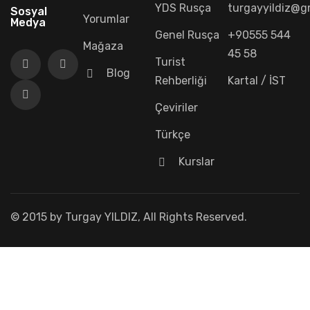
YDS Rusça
turgayyildiz@g
Sosyal
Yorumlar
Medya
Genel Rusça
+90555 544
Mağaza
45 58
Turist
Blog
Rehberliği
Kartal / İST
Çeviriler
Türkçe
Kurslar
© 2015 by Turgay YILDIZ, All Rights Reserved.