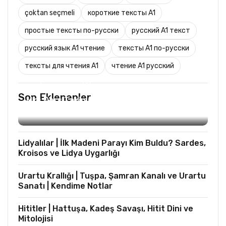
çoktan seçmeli
короткие тексты A1
простые тексты по-русски
русский A1 текст
русский язык A1 чтение
тексты A1 по-русски
тексты для чтения A1
чтение A1 русский
TURIST REHBERLIĞI
Son Eklenenler
Mks Ders Takip (Turizm ve Mesleki Dersler
Hariç)
Lidyalılar | İlk Madeni Parayı Kim Buldu? Sardes,
Kroisos ve Lidya Uygarlığı
Urartu Krallığı | Tuşpa, Şamran Kanalı ve Urartu
Sanatı | Kendime Notlar
Hititler | Hattuşa, Kadeş Savaşı, Hitit Dini ve
Mitolojisi