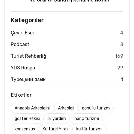
Kategoriler
Çeviri Eser
4
Podcast
8
Turist Rehberliği
169
YDS Rusça
29
Турецкий язык
1
Etiketler
Anadolu Arkeolojisi
Arkeoloji
gönüllü turizm
gösteri etkisi
ilk yardım
inanç turizmi
konsensüs
Kültürel Miras
kültür turizmi