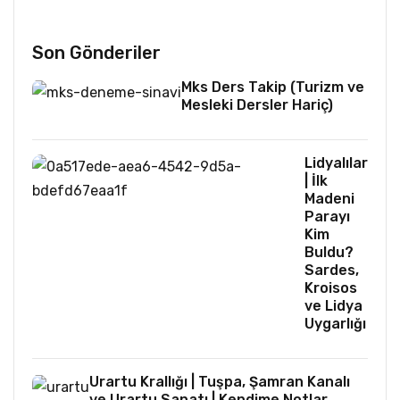
Son Gönderiler
Mks Ders Takip (Turizm ve
Mesleki Dersler Hariç)
Lidyalılar
| İlk
Madeni
Parayı
Kim
Buldu?
Sardes,
Kroisos
ve Lidya
Uygarlığı
Urartu Krallığı | Tuşpa, Şamran Kanalı
ve Urartu Sanatı | Kendime Notlar