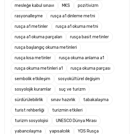
mesleğe kabul sınavı
MKS
pozitivizm
rasyonalleşme
rusça a1 dinleme metni
rusça a1 metinler
rusça a1 okuma metni
rusça a1 okuma parçaları
rusça basit metinler
rusça başlangıç okuma metinleri
rusça kısa metinler
rusça okuma anlama a1
rusça okuma metinleri a1
rusça okuma parçası
sembolik etkileşim
sosyokültürel değişim
sosyolojik kuramlar
suç ve turizm
sürdürülebilirlik
sınav hazırlık
tabakalaşma
turist rehberliği
turizmin etkileri
turizm sosyolojisi
UNESCO Dünya Mirası
yabancılaşma
yapısalcılık
YDS Rusça