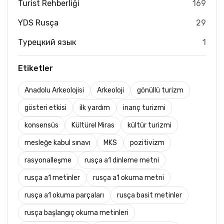
Turist Rehberliği
169
YDS Rusça
29
Турецкий язык
1
Etiketler
Anadolu Arkeolojisi
Arkeoloji
gönüllü turizm
gösteri etkisi
ilk yardım
inanç turizmi
konsensüs
Kültürel Miras
kültür turizmi
mesleğe kabul sınavı
MKS
pozitivizm
rasyonalleşme
rusça a1 dinleme metni
rusça a1 metinler
rusça a1 okuma metni
rusça a1 okuma parçaları
rusça basit metinler
rusça başlangıç okuma metinleri