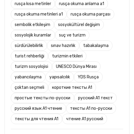
rusça kısa metinler
rusça okuma anlama a1
rusça okuma metinleri a1
rusça okuma parçası
sembolik etkileşim
sosyokültürel değişim
sosyolojik kuramlar
suç ve turizm
sürdürülebilirlik
sınav hazırlık
tabakalaşma
turist rehberliği
turizmin etkileri
turizm sosyolojisi
UNESCO Dünya Mirası
yabancılaşma
yapısalcılık
YDS Rusça
çoktan seçmeli
короткие тексты A1
простые тексты по-русски
русский A1 текст
русский язык A1 чтение
тексты A1 по-русски
тексты для чтения A1
чтение A1 русский