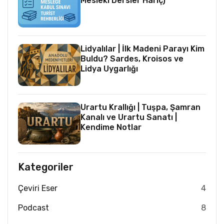
Mesleki Dersler Hariç)
Lidyalılar | İlk Madeni Parayı Kim
Buldu? Sardes, Kroisos ve
Lidya Uygarlığı
Urartu Krallığı | Tuşpa, Şamran
Kanalı ve Urartu Sanatı |
Kendime Notlar
Kategoriler
Çeviri Eser
4
Podcast
8