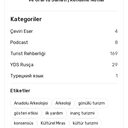
Kategoriler
Çeviri Eser
4
Podcast
8
Turist Rehberliği
169
YDS Rusça
29
Турецкий язык
1
Etiketler
Anadolu Arkeolojisi
Arkeoloji
gönüllü turizm
gösteri etkisi
ilk yardım
inanç turizmi
konsensüs
Kültürel Miras
kültür turizmi