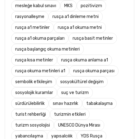
mesleğe kabul sınavı
MKS
pozitivizm
rasyonalleşme
rusça a1 dinleme metni
rusça a1 metinler
rusça a1 okuma metni
rusça a1 okuma parçaları
rusça basit metinler
rusça başlangıç okuma metinleri
rusça kısa metinler
rusça okuma anlama a1
rusça okuma metinleri a1
rusça okuma parçası
sembolik etkileşim
sosyokültürel değişim
sosyolojik kuramlar
suç ve turizm
sürdürülebilirlik
sınav hazırlık
tabakalaşma
turist rehberliği
turizmin etkileri
turizm sosyolojisi
UNESCO Dünya Mirası
yabancılaşma
yapısalcılık
YDS Rusça