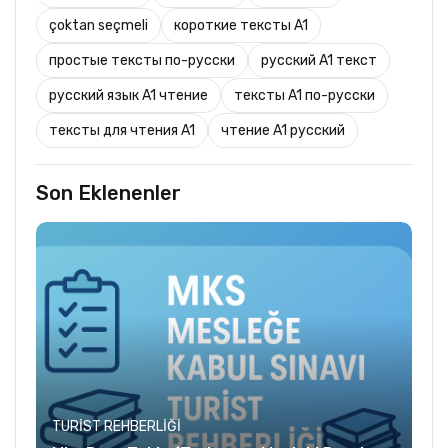
çoktan seçmeli
короткие тексты A1
простые тексты по-русски
русский A1 текст
русский язык A1 чтение
тексты A1 по-русски
тексты для чтения A1
чтение A1 русский
Son Eklenenler
TURIST REHBERLIĞI