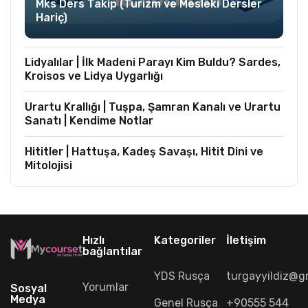
Mks Ders Takip (Turizm ve Mesleki Dersler
Hariç)
Lidyalılar | İlk Madeni Parayı Kim Buldu? Sardes,
Kroisos ve Lidya Uygarlığı
Urartu Krallığı | Tuşpa, Şamran Kanalı ve Urartu
Sanatı | Kendime Notlar
Hititler | Hattuşa, Kadeş Savaşı, Hitit Dini ve
Mitolojisi
Hızlı
Kategoriler
İletişim
bağlantılar
YDS Rusça
turgayyildiz@g
Yorumlar
Sosyal
Medya
Genel Rusça
+90555 544