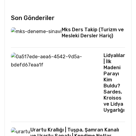
Son Gönderiler
Mks Ders Takip (Turizm ve
Mesleki Dersler Hariç)
Lidyalılar
| İlk
Madeni
Parayı
Kim
Buldu?
Sardes,
Kroisos
ve Lidya
Uygarlığı
Urartu Krallığı | Tuşpa, Şamran Kanalı
ve Urartu Sanatı | Kendime Notlar