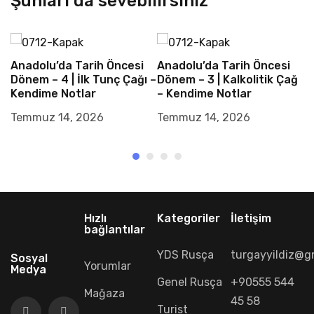
Şunları da sevebilirsiniz
Anadolu’da Tarih Öncesi
Anadolu’da Tarih Öncesi
A
Dönem – 4 | İlk Tunç Çağı –
Dönem – 3 | Kalkolitik Çağ
D
Kendime Notlar
– Kendime Notlar
v
N
Temmuz 14, 2026
Temmuz 14, 2026
T
Hızlı
Kategoriler
İletişim
bağlantılar
YDS Rusça
turgayyildiz@g
Sosyal
Yorumlar
Medya
Genel Rusça
+90555 544
Mağaza
45 58
Turist