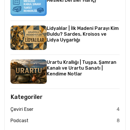
Mesleki Dersler Hariç)
Lidyalılar | İlk Madeni Parayı Kim
Buldu? Sardes, Kroisos ve
Lidya Uygarlığı
Urartu Krallığı | Tuşpa, Şamran
Kanalı ve Urartu Sanatı |
Kendime Notlar
Kategoriler
Çeviri Eser
4
Podcast
8