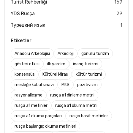
Turist Rehberliği
169
YDS Rusça
29
Турецкий язык
1
Etiketler
Anadolu Arkeolojisi
Arkeoloji
gönüllü turizm
gösteri etkisi
ilk yardım
inanç turizmi
konsensüs
Kültürel Miras
kültür turizmi
mesleğe kabul sınavı
MKS
pozitivizm
rasyonalleşme
rusça a1 dinleme metni
rusça a1 metinler
rusça a1 okuma metni
rusça a1 okuma parçaları
rusça basit metinler
rusça başlangıç okuma metinleri