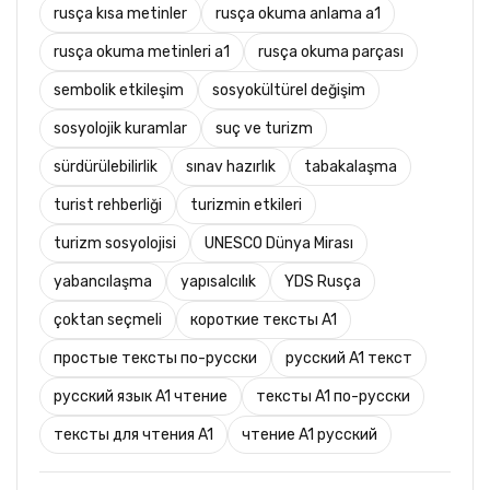
rusça kısa metinler
rusça okuma anlama a1
rusça okuma metinleri a1
rusça okuma parçası
sembolik etkileşim
sosyokültürel değişim
sosyolojik kuramlar
suç ve turizm
sürdürülebilirlik
sınav hazırlık
tabakalaşma
turist rehberliği
turizmin etkileri
turizm sosyolojisi
UNESCO Dünya Mirası
yabancılaşma
yapısalcılık
YDS Rusça
çoktan seçmeli
короткие тексты A1
простые тексты по-русски
русский A1 текст
русский язык A1 чтение
тексты A1 по-русски
тексты для чтения A1
чтение A1 русский